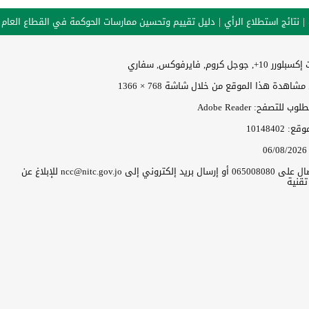
نتائج استطلاع الرأي
دليل تقييم وتحسين ممارسات الحوكمة في القطاع العام
وجل كروم, فايرفوكس, سفاري
اهدة هذا الموقع من خلال شاشة 768 × 1366
 للتصفح: Adobe Reader
موقع:
10148402
06/08/2026
يرجى الاتصال على 065008080 أو إرسال بريد إلكتروني إلى ncc@nitc.gov.jo للإبلاغ عن
قنية