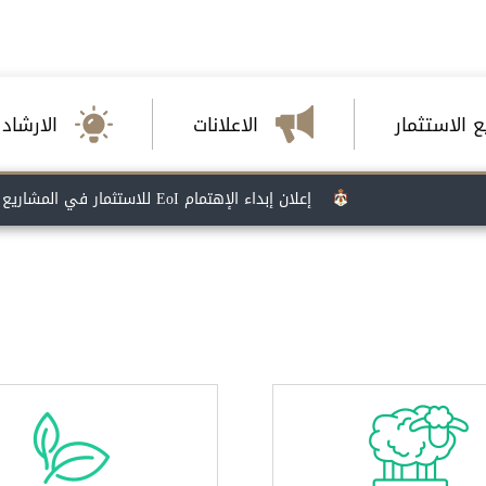
 الاستثمار
الاعلانات
الارشاد 
إعلان إبداء الإهتمام EoI للاستثمار في المشاريع الإنتاجية الخاص بمشروع حلول التمويل المحلي لدعم تحول قطاع الزراعة والأغذية في الأردن تعلن منظمة الأغذية والزراعة للأمم المتحدة (الفاو) في الأردن، بالتعاون مع وزارة الزراعة- المجلس الأعلى للأمن الغذائي و مؤسسة الإقراض الزراعي، عن إطلاق آلية التمويل المختلط ضمن البرنامج المشترك "حلول التمويل المحلي لدعم تحول قطاع الزراعة والأغذية في الأردن"، والممول من قِبل الصندوق المشترك لأهداف التنمية المستدامة
تتوفر حالياً فرصة للمشاركة في مبادرة مختبر الابتكار في السياسات العامة للنظم الغذائية الصحية والمستدامة (AlimentaLAB)، والتي تهدف إلى