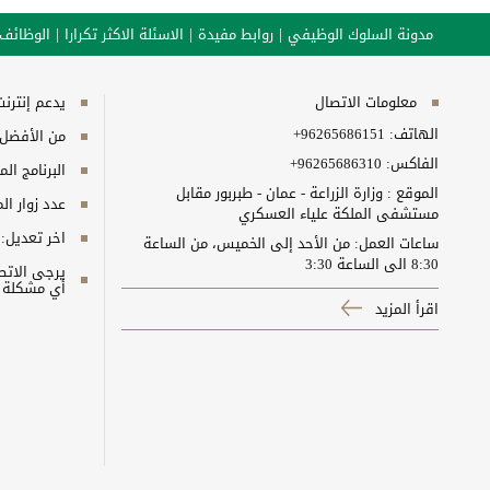
مدونة السلوك الوظيفي
روابط مفيدة
الاسئلة الاكثر تكرارا
الوظائف
معلومات الاتصال
يدعم إنترنت إكسبلورر 10+, ج
الهاتف:
+96265686151
من الأفضل مش
الفاكس:
+96265686310
البرنامج المطلوب
الموقع : وزارة الزراعة - عمان - طبربور مقابل
عدد زوار ال
مستشفى الملكة علياء العسكري
اخر تعديل:
ساعات العمل: من الأحد إلى الخميس، من الساعة
8:30 الى الساعة 3:30
أي مشكلة ت
اقرأ المزيد