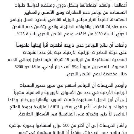
أعمالها ، وتعقد اجتماعاتها بشكل دوري ومنتظم لدراسة طلبات
الاستفادة من برنامج دعم الصادرات وفق الأسس والمعايير
المعتمدة، تنفيذاً لقرار مجلس الوزراء القاضي بتمديد العمل ببرنامج
دعم صادرات الخضار والفواكه الطازجة، والذي يتضمن دعم الشحن
الجوي بنسبة 50% من كلفته، ودعم الشحن البحري بنسبة 25%.
وأضاف أن نتائج البرنامج حتى تاريخه أظهرت أثراً إيجابياً ملموساً
على حركة الصادرات الزراعية الأردنية، حيث بلغ عدد الشركات
المصدرة المستفيدة من البرنامج 19 شركة، فيما تجاوز إجمالي الدعم
المصروف للمصدرين مليوناً و59 ألف دينار أردني، منها نحو 5200
دينار مخصصة لدعم الشحن البحري.
وأوضح الخريسات أن البرنامج أسهم في تعزيز حضور المنتجات
الزراعية الأردنية في عدد من الأسواق الأوروبية والعالمية، مشيراً
إلى أن أبرز الدول المستوردة شملت السويد وألمانيا وبريطانيا وكندا
وهولندا والدنمارك، الأمر الذي يعكس الثقة المتزايدة بجودة المنتج
الزراعي الأردني وقدرته على المنافسة في الأسواق الخارجية.
وأشار الخريسات إلى أن أكثر من 500 مزارع استفادوا بصورة مباشرة
من برنامج دعم الصادرات، مؤكداً أن الوزارة مستمرة في تطوير