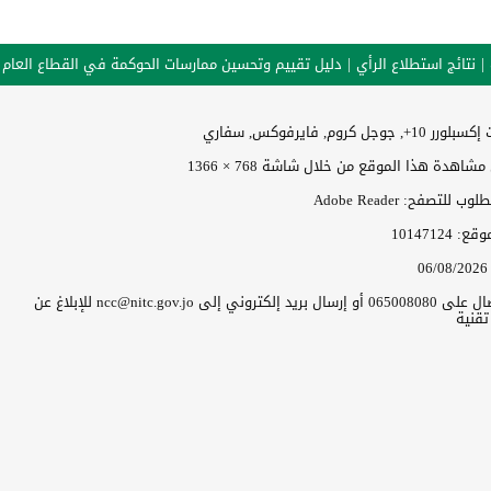
نتائج استطلاع الرأي
دليل تقييم وتحسين ممارسات الحوكمة في القطاع العام
وجل كروم, فايرفوكس, سفاري
اهدة هذا الموقع من خلال شاشة 768 × 1366
 للتصفح: Adobe Reader
موقع:
10147124
06/08/2026
يرجى الاتصال على 065008080 أو إرسال بريد إلكتروني إلى ncc@nitc.gov.jo للإبلاغ عن
قنية