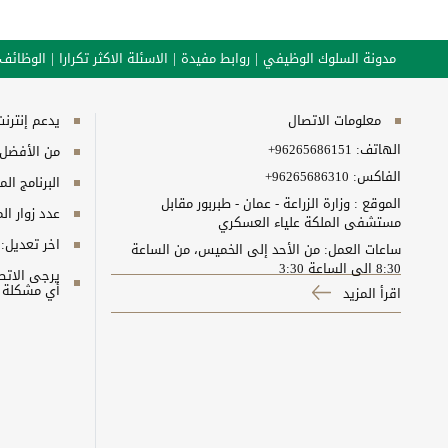
مدونة السلوك الوظيفي
روابط مفيدة
الاسئلة الاكثر تكرارا
الوظائف
معلومات الاتصال
يدعم إنترنت إكسبلورر 10+, ج
الهاتف:
+96265686151
من الأفضل مش
الفاكس:
+96265686310
البرنامج المطلوب
الموقع : وزارة الزراعة - عمان - طبربور مقابل
عدد زوار ال
مستشفى الملكة علياء العسكري
اخر تعديل:
ساعات العمل: من الأحد إلى الخميس، من الساعة
8:30 الى الساعة 3:30
أي مشكلة ت
اقرأ المزيد